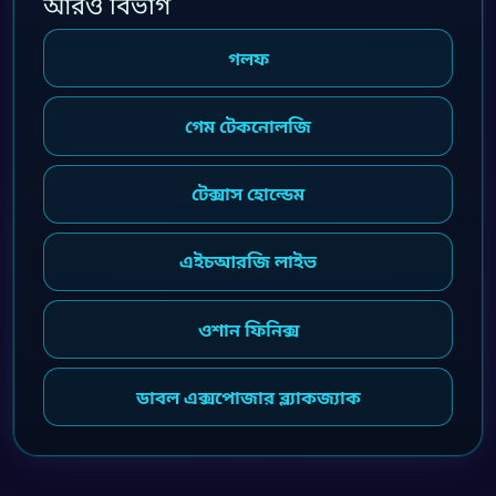
আরও বিভাগ
গলফ
গেম টেকনোলজি
টেক্সাস হোল্ডেম
এইচআরজি লাইভ
ওশান ফিনিক্স
ডাবল এক্সপোজার ব্ল্যাকজ্যাক