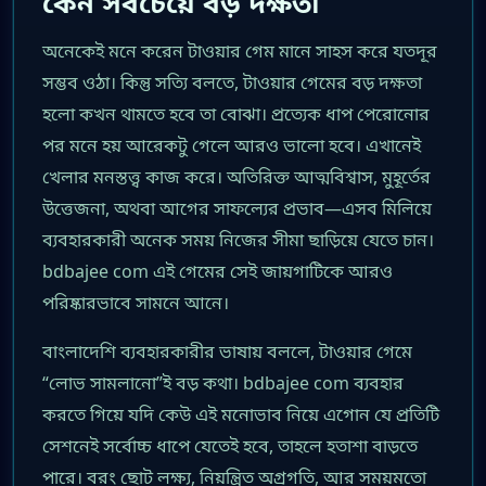
কেন সবচেয়ে বড় দক্ষতা
অনেকেই মনে করেন টাওয়ার গেম মানে সাহস করে যতদূর
সম্ভব ওঠা। কিন্তু সত্যি বলতে, টাওয়ার গেমের বড় দক্ষতা
হলো কখন থামতে হবে তা বোঝা। প্রত্যেক ধাপ পেরোনোর
পর মনে হয় আরেকটু গেলে আরও ভালো হবে। এখানেই
খেলার মনস্তত্ত্ব কাজ করে। অতিরিক্ত আত্মবিশ্বাস, মুহূর্তের
উত্তেজনা, অথবা আগের সাফল্যের প্রভাব—এসব মিলিয়ে
ব্যবহারকারী অনেক সময় নিজের সীমা ছাড়িয়ে যেতে চান।
bdbajee com এই গেমের সেই জায়গাটিকে আরও
পরিষ্কারভাবে সামনে আনে।
বাংলাদেশি ব্যবহারকারীর ভাষায় বললে, টাওয়ার গেমে
“লোভ সামলানো”ই বড় কথা। bdbajee com ব্যবহার
করতে গিয়ে যদি কেউ এই মনোভাব নিয়ে এগোন যে প্রতিটি
সেশনেই সর্বোচ্চ ধাপে যেতেই হবে, তাহলে হতাশা বাড়তে
পারে। বরং ছোট লক্ষ্য, নিয়ন্ত্রিত অগ্রগতি, আর সময়মতো